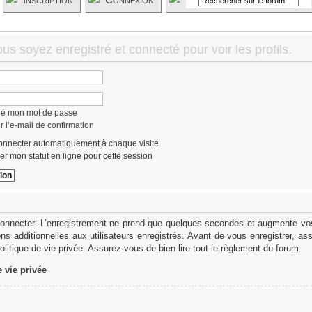
us soyez enregistré et connecté pour voir les profils.
lié mon mot de passe
 l’e-mail de confirmation
nnecter automatiquement à chaque visite
r mon statut en ligne pour cette session
onnecter. L’enregistrement ne prend que quelques secondes et augmente vos 
s additionnelles aux utilisateurs enregistrés. Avant de vous enregistrer, as
politique de vie privée. Assurez-vous de bien lire tout le règlement du forum.
e vie privée