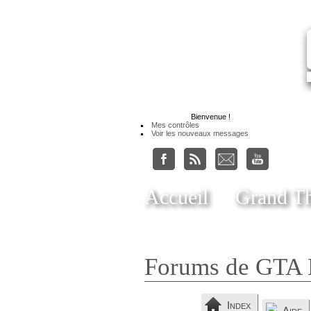
Bienvenue
!
Mes contrôles
Voir les nouveaux messages
Accueil
Grand Th
Forums de GTA 
Index
Aide