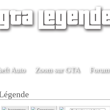
eft Auto
Zoom sur GTA
Forum
Légende
Inscription
Connexion