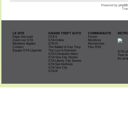
Powered by
phpBB
Trad
LE SITE
GRAND THEFT AUTO
COMMUNAUTE
RETRO
Page d'accueil
GTA V
Forum
Zoom sur GTA
GTA Online
Membres
Mentions légales
GTA IV
Rechercher
Contact
The Ballad of Gay Tony
Flux RSS
Equipe GTA Légende
The Lost & Damned
GTA Lég
GTA Chinatown Wars
Tous le
GTA Vice City Stories
les pro
GTA Liberty City Stories
GTA San Andreas
GTA Vice City
GTA III