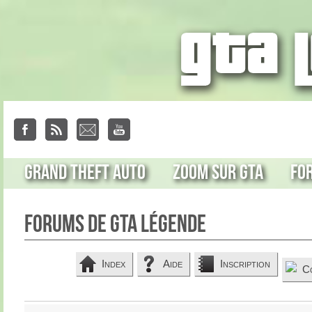
Grand Theft Auto
Zoom sur GTA
Fo
Forums de GTA Légende
Index
Aide
Inscription
C