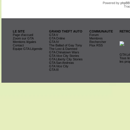
Powered by
phpBB
Trad
LE SITE
GRAND THEFT AUTO
COMMUNAUTE
RETRO
Page d'accueil
GTA V
Forum
Zoom sur GTA
GTA Online
Membres
Mentions légales
GTA IV
Rechercher
Contact
The Ballad of Gay Tony
Flux RSS
Equipe GTA Légende
The Lost & Damned
GTA Chinatown Wars
GTA Lég
GTA Vice City Stories
Tous le
GTA Liberty City Stories
les pro
GTA San Andreas
GTA Vice City
GTA III