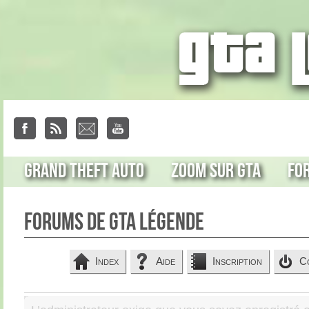
Grand Theft Auto
Zoom sur GTA
Fo
Forums de GTA Légende
Index
Aide
Inscription
C