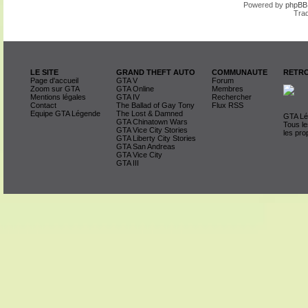
Powered by
phpBB
Trad
LE SITE
GRAND THEFT AUTO
COMMUNAUTE
RETRO
Page d'accueil
GTA V
Forum
Zoom sur GTA
GTA Online
Membres
Mentions légales
GTA IV
Rechercher
Contact
The Ballad of Gay Tony
Flux RSS
Equipe GTA Légende
The Lost & Damned
GTA Lég
GTA Chinatown Wars
Tous le
GTA Vice City Stories
les pro
GTA Liberty City Stories
GTA San Andreas
GTA Vice City
GTA III