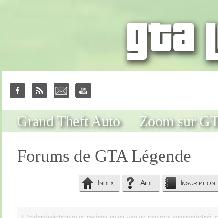
Grand Theft Auto
Zoom sur G
Forums de GTA Légende
Index
Aide
Inscription
L’administrateur exige que vous soyez enregistré e