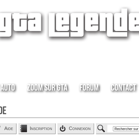
 Auto
Zoom sur GTA
Forum
Contact
de
Aide
Inscription
Connexion