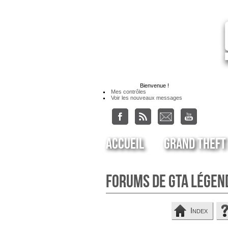
Bienvenue
!
Mes contrôles
Voir les nouveaux messages
Accueil
Grand Theft
Forums de GTA Légen
Index