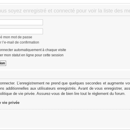
ous soyez enregistré et connecté pour voir la liste des 
lié mon mot de passe
 l’e-mail de confirmation
nnecter automatiquement à chaque visite
r mon statut en ligne pour cette session
onnecter. L’enregistrement ne prend que quelques secondes et augmente vos 
s additionnelles aux utilisateurs enregistrés. Avant de vous enregistrer, as
politique de vie privée. Assurez-vous de bien lire tout le règlement du forum.
e vie privée