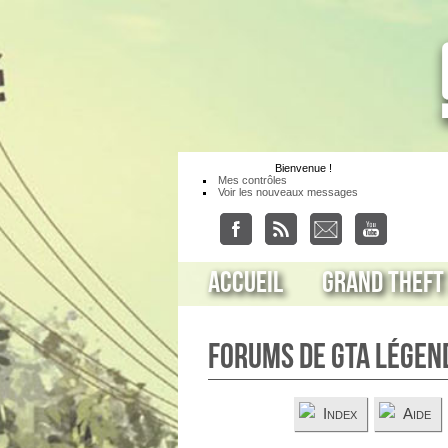
Bienvenue
!
Mes contrôles
Voir les nouveaux messages
Accueil
Grand Theft
Forums de GTA Légen
Index
Aide