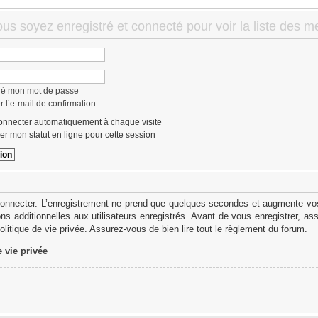
ous soyez enregistré et connecté pour voir la liste des 
lié mon mot de passe
 l’e-mail de confirmation
nnecter automatiquement à chaque visite
r mon statut en ligne pour cette session
onnecter. L’enregistrement ne prend que quelques secondes et augmente vos 
s additionnelles aux utilisateurs enregistrés. Avant de vous enregistrer, as
politique de vie privée. Assurez-vous de bien lire tout le règlement du forum.
e vie privée