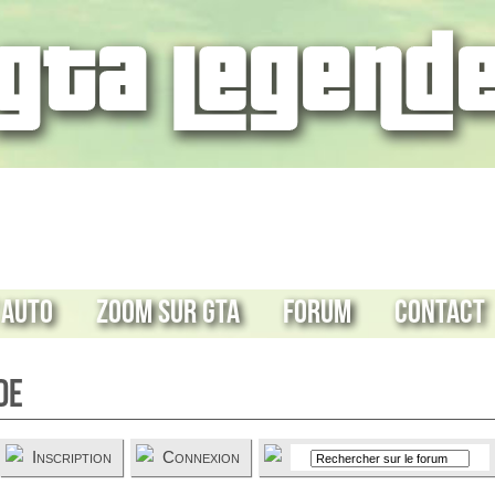
 Auto
Zoom sur GTA
Forum
Contact
de
Inscription
Connexion