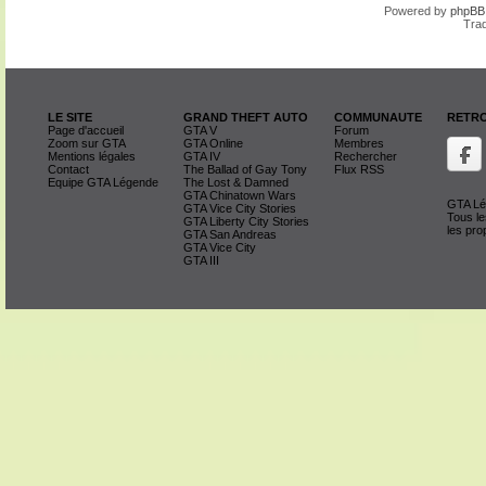
Powered by
phpBB
Trad
LE SITE
GRAND THEFT AUTO
COMMUNAUTE
RETRO
Page d'accueil
GTA V
Forum
Zoom sur GTA
GTA Online
Membres
Mentions légales
GTA IV
Rechercher
Contact
The Ballad of Gay Tony
Flux RSS
Equipe GTA Légende
The Lost & Damned
GTA Chinatown Wars
GTA Lég
GTA Vice City Stories
Tous le
GTA Liberty City Stories
les pro
GTA San Andreas
GTA Vice City
GTA III