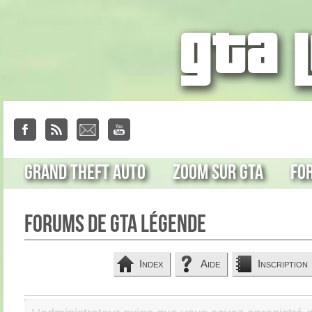
Grand Theft Auto
Zoom sur GTA
Fo
Forums de GTA Légende
Index
Aide
Inscription