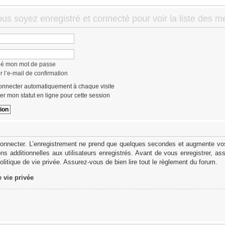
ous soyez enregistré et connecté pour voir la liste des 
lié mon mot de passe
 l’e-mail de confirmation
nnecter automatiquement à chaque visite
r mon statut en ligne pour cette session
onnecter. L’enregistrement ne prend que quelques secondes et augmente vos 
s additionnelles aux utilisateurs enregistrés. Avant de vous enregistrer, as
politique de vie privée. Assurez-vous de bien lire tout le règlement du forum.
e vie privée