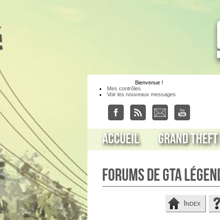
Bienvenue
!
Mes contrôles
Voir les nouveaux messages
Accueil
Grand Theft
Forums de GTA Légen
Index