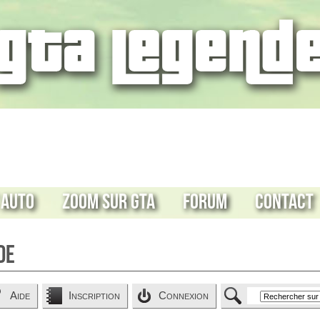
 Auto
Zoom sur GTA
Forum
Contact
de
Aide
Inscription
Connexion