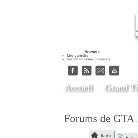
Bienvenue
!
Mes contrôles
Voir les nouveaux messages
Accueil
Grand Th
Forums de GTA 
Index
Aide