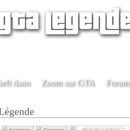
eft Auto
Zoom sur GTA
Forum
Légende
Inscription
Connexion