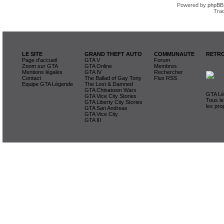
Powered by
phpBB
Trad
LE SITE
GRAND THEFT AUTO
COMMUNAUTE
RETRO
Page d'accueil
GTA V
Forum
Zoom sur GTA
GTA Online
Membres
Mentions légales
GTA IV
Rechercher
Contact
The Ballad of Gay Tony
Flux RSS
Equipe GTA Légende
The Lost & Damned
GTA Chinatown Wars
GTA Lég
GTA Vice City Stories
Tous le
GTA Liberty City Stories
les pro
GTA San Andreas
GTA Vice City
GTA III