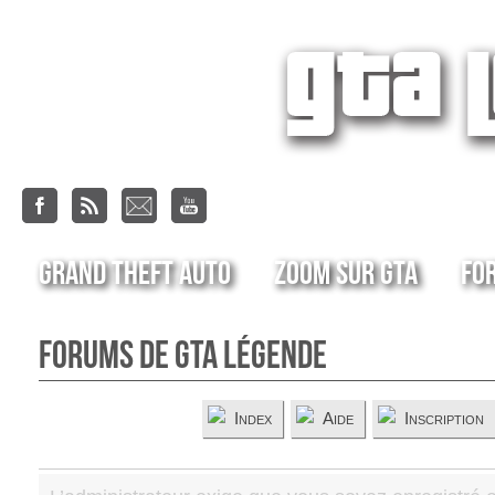
Grand Theft Auto
Zoom sur GTA
Fo
Forums de GTA Légende
Index
Aide
Inscription