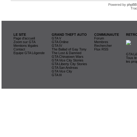
Powered by
phpBB
Trad
LE SITE
GRAND THEFT AUTO
COMMUNAUTE
RETRO
Page d'accueil
GTA V
Forum
Zoom sur GTA
GTA Online
Membres
Mentions légales
GTA IV
Rechercher
Contact
The Ballad of Gay Tony
Flux RSS
Equipe GTA Légende
The Lost & Damned
GTA Lég
GTA Chinatown Wars
Tous le
GTA Vice City Stories
les pro
GTA Liberty City Stories
GTA San Andreas
GTA Vice City
GTA III