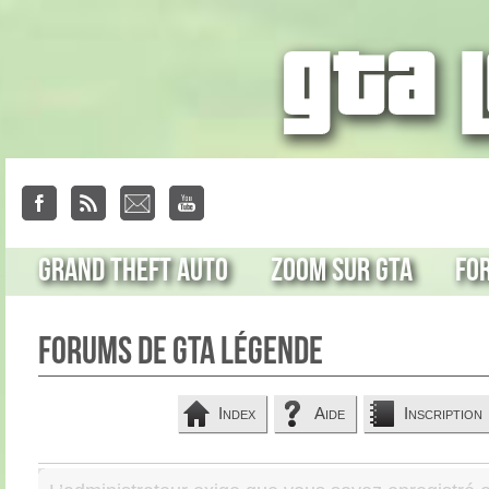
Grand Theft Auto
Zoom sur GTA
Fo
Forums de GTA Légende
Index
Aide
Inscription