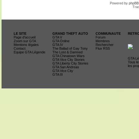
Powered by
phpBB
Trad
LE SITE
GRAND THEFT AUTO
COMMUNAUTE
RETRO
Page d'accueil
GTA V
Forum
Zoom sur GTA
GTA Online
Membres
Mentions légales
GTA IV
Rechercher
Contact
The Ballad of Gay Tony
Flux RSS
Equipe GTA Légende
The Lost & Damned
GTA Chinatown Wars
GTA Lég
GTA Vice City Stories
Tous le
GTA Liberty City Stories
les pro
GTA San Andreas
GTA Vice City
GTA III