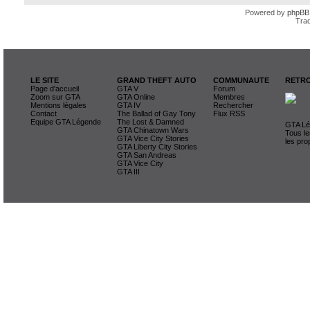
Powered by
phpBB
Trad
LE SITE
GRAND THEFT AUTO
COMMUNAUTE
RETRO
Page d'accueil
GTA V
Forum
Zoom sur GTA
GTA Online
Membres
Mentions légales
GTA IV
Rechercher
Contact
The Ballad of Gay Tony
Flux RSS
Equipe GTA Légende
The Lost & Damned
GTA Lég
GTA Chinatown Wars
Tous le
GTA Vice City Stories
les pro
GTA Liberty City Stories
GTA San Andreas
GTA Vice City
GTA III