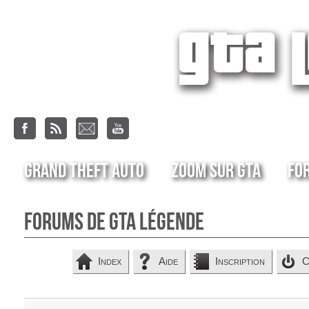
Grand Theft Auto
Zoom sur GTA
Fo
Forums de GTA Légende
Index
Aide
Inscription
C