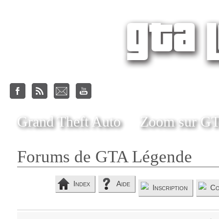
Grand Theft Auto
Zoom sur G
Forums de GTA Légende
Index
Aide
Inscription
Co