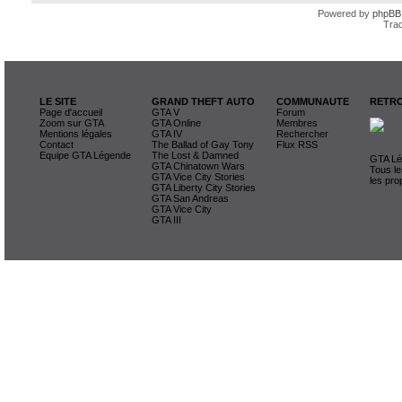
Powered by
phpBB
Trad
LE SITE
GRAND THEFT AUTO
COMMUNAUTE
RETRO
Page d'accueil
GTA V
Forum
Zoom sur GTA
GTA Online
Membres
Mentions légales
GTA IV
Rechercher
Contact
The Ballad of Gay Tony
Flux RSS
Equipe GTA Légende
The Lost & Damned
GTA Lég
GTA Chinatown Wars
Tous le
GTA Vice City Stories
les pro
GTA Liberty City Stories
GTA San Andreas
GTA Vice City
GTA III