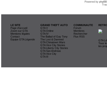
Powered by
phpBB
Trad
LE SITE
GRAND THEFT AUTO
COMMUNAUTE
RETRO
Page d'accueil
GTA V
Forum
Zoom sur GTA
GTA Online
Membres
Mentions légales
GTA IV
Rechercher
Contact
The Ballad of Gay Tony
Flux RSS
Equipe GTA Légende
The Lost & Damned
GTA Lég
GTA Chinatown Wars
Tous le
GTA Vice City Stories
les pro
GTA Liberty City Stories
GTA San Andreas
GTA Vice City
GTA III