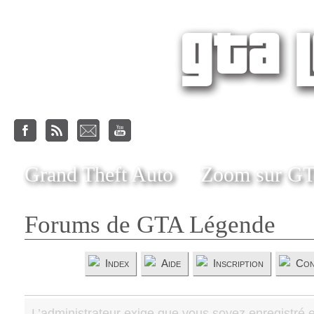
Grand Theft Auto
Zoom sur G
Forums de GTA Légende
Index
Aide
Inscription
Con
L’administrateur exige que vous soyez enregistré e