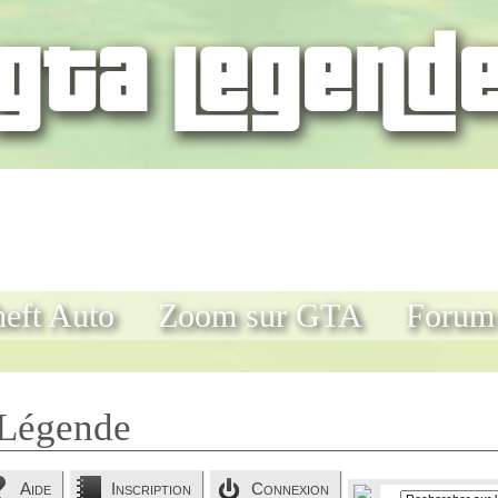
eft Auto
Zoom sur GTA
Forum
Légende
Aide
Inscription
Connexion