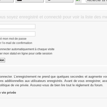
ous soyez enregistré et connecté pour voir la liste des 
lié mon mot de passe
 l’e-mail de confirmation
nnecter automatiquement à chaque visite
r mon statut en ligne pour cette session
onnecter. L’enregistrement ne prend que quelques secondes et augmente vos 
s additionnelles aux utilisateurs enregistrés. Avant de vous enregistrer, as
politique de vie privée. Assurez-vous de bien lire tout le règlement du forum.
e vie privée