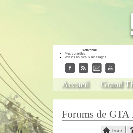
Bienvenue
!
Mes contrôles
Voir les nouveaux messages
Accueil
Grand Th
Forums de GTA 
Index