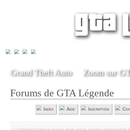
Grand Theft Auto
Zoom sur G
Forums de GTA Légende
Index
Aide
Inscription
Con
L’administrateur exige que vous soyez enregistré e