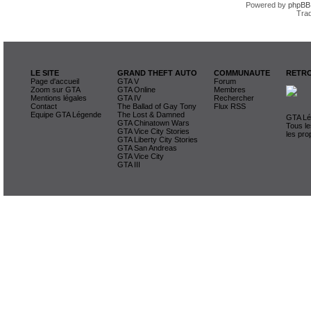
Powered by
phpBB
Trad
LE SITE
GRAND THEFT AUTO
COMMUNAUTE
RETRO
Page d'accueil
GTA V
Forum
Zoom sur GTA
GTA Online
Membres
Mentions légales
GTA IV
Rechercher
Contact
The Ballad of Gay Tony
Flux RSS
Equipe GTA Légende
The Lost & Damned
GTA Lég
GTA Chinatown Wars
Tous le
GTA Vice City Stories
les pro
GTA Liberty City Stories
GTA San Andreas
GTA Vice City
GTA III