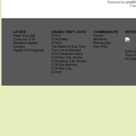
Powered by
phpBB
Trad
LE SITE
GRAND THEFT AUTO
COMMUNAUTE
RETRO
Page d'accueil
GTA V
Forum
Zoom sur GTA
GTA Online
Membres
Mentions légales
GTA IV
Rechercher
Contact
The Ballad of Gay Tony
Flux RSS
Equipe GTA Légende
The Lost & Damned
GTA Lég
GTA Chinatown Wars
Tous le
GTA Vice City Stories
les pro
GTA Liberty City Stories
GTA San Andreas
GTA Vice City
GTA III