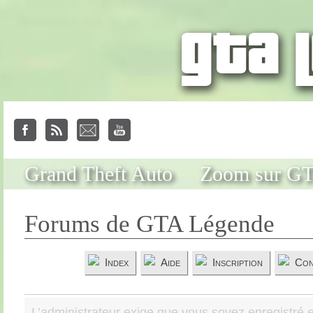
Grand Theft Auto
Zoom sur G
Forums de GTA Légende
Index
Aide
Inscription
Con
L’administrateur exige que vous soyez enregistré e