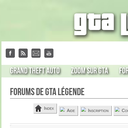
Grand Theft Auto
Zoom sur GTA
Fo
Forums de GTA Légende
Index
Aide
Inscription
Co