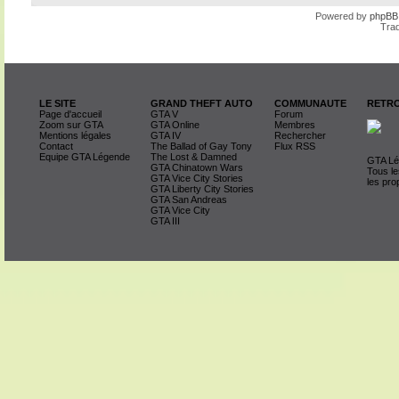
Powered by
phpBB
Trad
LE SITE
GRAND THEFT AUTO
COMMUNAUTE
RETRO
Page d'accueil
GTA V
Forum
Zoom sur GTA
GTA Online
Membres
Mentions légales
GTA IV
Rechercher
Contact
The Ballad of Gay Tony
Flux RSS
Equipe GTA Légende
The Lost & Damned
GTA Lég
GTA Chinatown Wars
Tous le
GTA Vice City Stories
les pro
GTA Liberty City Stories
GTA San Andreas
GTA Vice City
GTA III