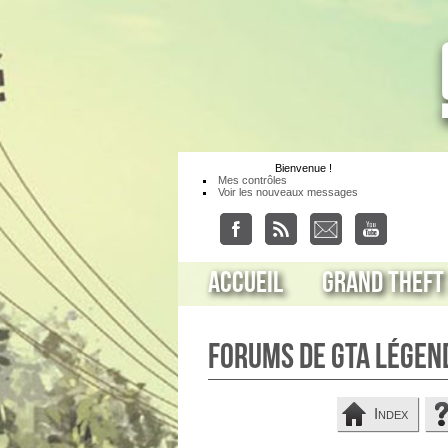
Bienvenue
!
Mes contrôles
Voir les nouveaux messages
Accueil
Grand Theft
Forums de GTA Légen
Index