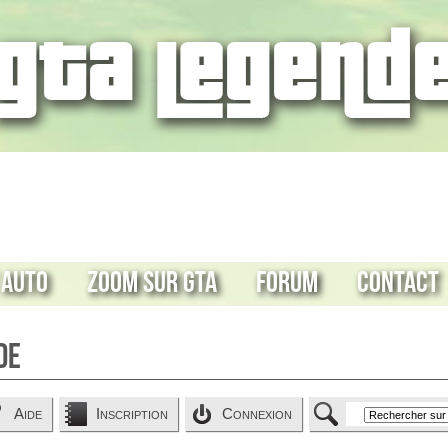
 Auto
Zoom sur GTA
Forum
Contact
de
Aide
Inscription
Connexion