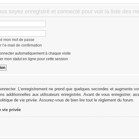
ous soyez enregistré et connecté pour voir la liste des 
lié mon mot de passe
 l’e-mail de confirmation
nnecter automatiquement à chaque visite
r mon statut en ligne pour cette session
onnecter. L’enregistrement ne prend que quelques secondes et augmente vos 
s additionnelles aux utilisateurs enregistrés. Avant de vous enregistrer, as
politique de vie privée. Assurez-vous de bien lire tout le règlement du forum.
e vie privée