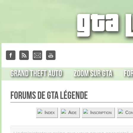
Grand Theft Auto
Zoom sur GTA
Fo
Forums de GTA Légende
Index
Aide
Inscription
Con