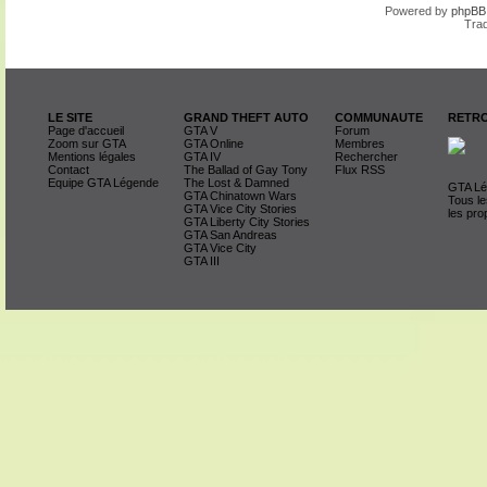
Powered by
phpBB
Trad
LE SITE
GRAND THEFT AUTO
COMMUNAUTE
RETRO
Page d'accueil
GTA V
Forum
Zoom sur GTA
GTA Online
Membres
Mentions légales
GTA IV
Rechercher
Contact
The Ballad of Gay Tony
Flux RSS
Equipe GTA Légende
The Lost & Damned
GTA Lég
GTA Chinatown Wars
Tous le
GTA Vice City Stories
les pro
GTA Liberty City Stories
GTA San Andreas
GTA Vice City
GTA III