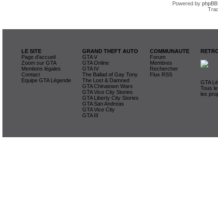
Powered by
phpBB
Trad
LE SITE
GRAND THEFT AUTO
COMMUNAUTE
RETRO
Page d'accueil
GTA V
Forum
Zoom sur GTA
GTA Online
Membres
Mentions légales
GTA IV
Rechercher
Contact
The Ballad of Gay Tony
Flux RSS
Equipe GTA Légende
The Lost & Damned
GTA Lég
GTA Chinatown Wars
Tous le
GTA Vice City Stories
les pro
GTA Liberty City Stories
GTA San Andreas
GTA Vice City
GTA III