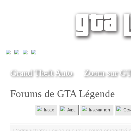
Grand Theft Auto
Zoom sur G
Forums de GTA Légende
Index
Aide
Inscription
Con
L’administrateur exige que vous soyez enregistré e