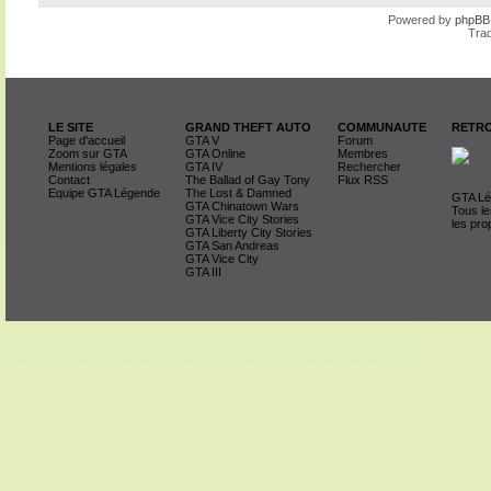
Powered by
phpBB
Trad
LE SITE
GRAND THEFT AUTO
COMMUNAUTE
RETRO
Page d'accueil
GTA V
Forum
Zoom sur GTA
GTA Online
Membres
Mentions légales
GTA IV
Rechercher
Contact
The Ballad of Gay Tony
Flux RSS
Equipe GTA Légende
The Lost & Damned
GTA Lég
GTA Chinatown Wars
Tous le
GTA Vice City Stories
les pro
GTA Liberty City Stories
GTA San Andreas
GTA Vice City
GTA III