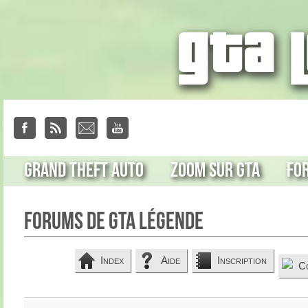
Grand Theft Auto
Zoom sur GTA
Fo
Forums de GTA Légende
Index
Aide
Inscription
C