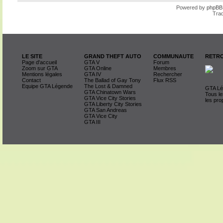
Powered by
phpBB
Trad
LE SITE
GRAND THEFT AUTO
COMMUNAUTE
RETRO
Page d'accueil
GTA V
Forum
Zoom sur GTA
GTA Online
Membres
Mentions légales
GTA IV
Rechercher
Contact
The Ballad of Gay Tony
Flux RSS
Equipe GTA Légende
The Lost & Damned
GTA Lég
GTA Chinatown Wars
Tous le
GTA Vice City Stories
les pro
GTA Liberty City Stories
GTA San Andreas
GTA Vice City
GTA III