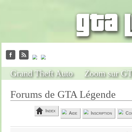
Grand Theft Auto
Zoom sur G
Forums de GTA Légende
Index
Aide
Inscription
Co