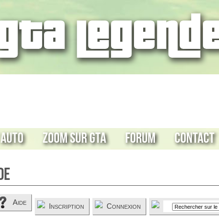
 Auto
Zoom sur GTA
Forum
Contact
de
Aide
Inscription
Connexion