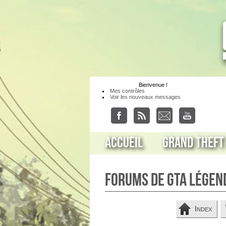
Bienvenue
!
Mes contrôles
Voir les nouveaux messages
Accueil
Grand Theft
Forums de GTA Légen
Index