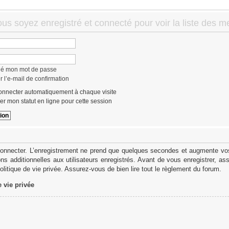
ous soyez enregistré et connecté pour voir la liste des 
lié mon mot de passe
 l’e-mail de confirmation
nnecter automatiquement à chaque visite
r mon statut en ligne pour cette session
onnecter. L’enregistrement ne prend que quelques secondes et augmente vos 
s additionnelles aux utilisateurs enregistrés. Avant de vous enregistrer, as
politique de vie privée. Assurez-vous de bien lire tout le règlement du forum.
e vie privée