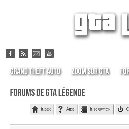
Grand Theft Auto
Zoom sur GTA
Fo
Forums de GTA Légende
Index
Aide
Inscription
C