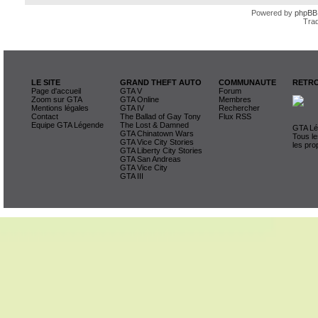
Powered by
phpBB
Trad
LE SITE
GRAND THEFT AUTO
COMMUNAUTE
RETRO
Page d'accueil
GTA V
Forum
Zoom sur GTA
GTA Online
Membres
Mentions légales
GTA IV
Rechercher
Contact
The Ballad of Gay Tony
Flux RSS
Equipe GTA Légende
The Lost & Damned
GTA Lég
GTA Chinatown Wars
Tous le
GTA Vice City Stories
les pro
GTA Liberty City Stories
GTA San Andreas
GTA Vice City
GTA III