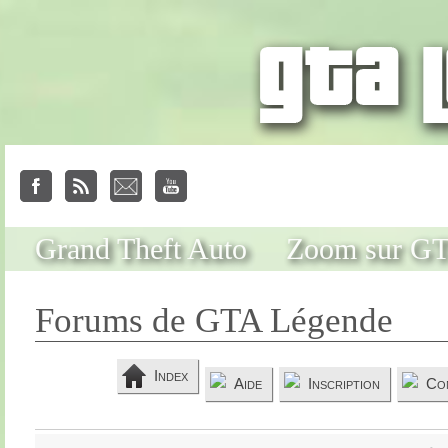
Grand Theft Auto
Zoom sur G
Forums de GTA Légende
Index
Aide
Inscription
Co