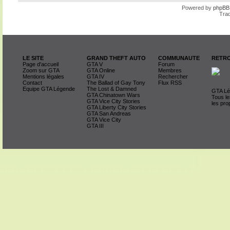
Powered by
phpBB
Trad
LE SITE
GRAND THEFT AUTO
COMMUNAUTE
RETRO
Page d'accueil
GTA V
Forum
Zoom sur GTA
GTA Online
Membres
Mentions légales
GTA IV
Rechercher
Contact
The Ballad of Gay Tony
Flux RSS
Equipe GTA Légende
The Lost & Damned
GTA Lég
GTA Chinatown Wars
Tous le
GTA Vice City Stories
les pro
GTA Liberty City Stories
GTA San Andreas
GTA Vice City
GTA III