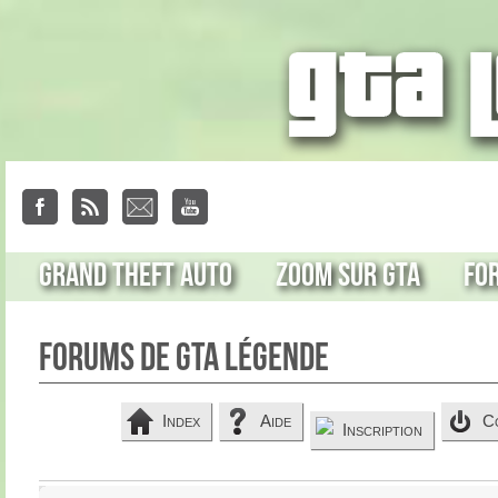
Grand Theft Auto
Zoom sur GTA
Fo
Forums de GTA Légende
Index
Aide
C
Inscription