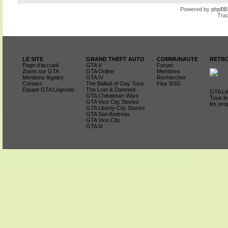
Powered by
phpBB
Trad
LE SITE
GRAND THEFT AUTO
COMMUNAUTE
RETRO
Page d'accueil
GTA V
Forum
Zoom sur GTA
GTA Online
Membres
Mentions légales
GTA IV
Rechercher
Contact
The Ballad of Gay Tony
Flux RSS
Equipe GTA Légende
The Lost & Damned
GTA Lég
GTA Chinatown Wars
Tous le
GTA Vice City Stories
les pro
GTA Liberty City Stories
GTA San Andreas
GTA Vice City
GTA III