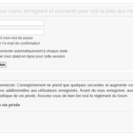
ous soyez enregistré et connecté pour voir la liste des 
lié mon mot de passe
 l’e-mail de confirmation
nnecter automatiquement à chaque visite
r mon statut en ligne pour cette session
onnecter. L’enregistrement ne prend que quelques secondes et augmente vos 
s additionnelles aux utilisateurs enregistrés. Avant de vous enregistrer, as
politique de vie privée. Assurez-vous de bien lire tout le règlement du forum.
e vie privée