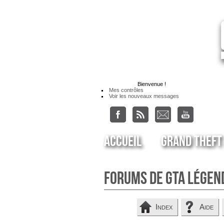
Bienvenue
!
Mes contrôles
Voir les nouveaux messages
Accueil
Grand Theft
Forums de GTA Légen
Index
Aide