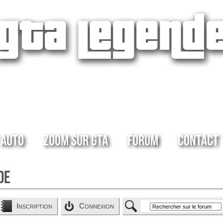
 Auto
Zoom sur GTA
Forum
Contact
de
Inscription
Connexion