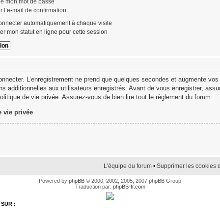
lié mon mot de passe
 l’e-mail de confirmation
nnecter automatiquement à chaque visite
r mon statut en ligne pour cette session
onnecter. L’enregistrement ne prend que quelques secondes et augmente vos po
 additionnelles aux utilisateurs enregistrés. Avant de vous enregistrer, ass
politique de vie privée. Assurez-vous de bien lire tout le règlement du forum.
e vie privée
L’équipe du forum
•
Supprimer les cookies 
Powered by
phpBB
© 2000, 2002, 2005, 2007 phpBB Group
Traduction par:
phpBB-fr.com
SUR :