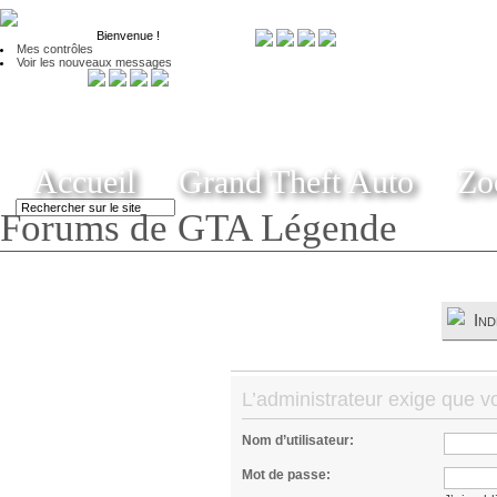
Bienvenue
!
Mes contrôles
Voir les nouveaux messages
Accueil
Grand Theft Auto
Zo
Forums de GTA Légende
Ind
L’administrateur exige que v
Nom d’utilisateur:
Mot de passe: