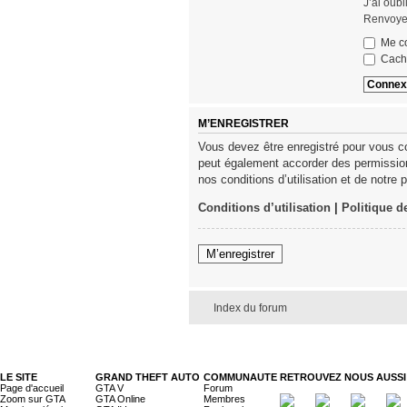
J’ai oub
Renvoyer
Me co
Cache
M’ENREGISTRER
Vous devez être enregistré pour vous c
peut également accorder des permissions
nos conditions d’utilisation et de notre 
Conditions d’utilisation
|
Politique d
M’enregistrer
Index du forum
LE SITE
GRAND THEFT AUTO
COMMUNAUTE
RETROUVEZ NOUS AUSSI 
Page d'accueil
GTA V
Forum
Zoom sur GTA
GTA Online
Membres