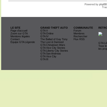
Powered by
phpBB
Trad
LE SITE
GRAND THEFT AUTO
COMMUNAUTE
RETRO
Page d'accueil
GTA V
Forum
Zoom sur GTA
GTA Online
Membres
Mentions légales
GTA IV
Rechercher
Contact
The Ballad of Gay Tony
Flux RSS
Equipe GTA Légende
The Lost & Damned
GTA Lég
GTA Chinatown Wars
Tous le
GTA Vice City Stories
les pro
GTA Liberty City Stories
GTA San Andreas
GTA Vice City
GTA III