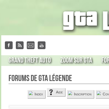
Grand Theft Auto
Zoom sur GTA
Fo
Forums de GTA Légende
Aide
Index
Inscription
Con