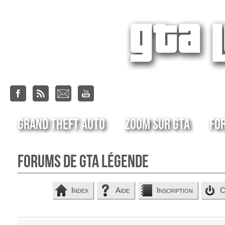
Grand Theft Auto
Zoom sur GTA
Fo
Forums de GTA Légende
Index
Aide
Inscription
C