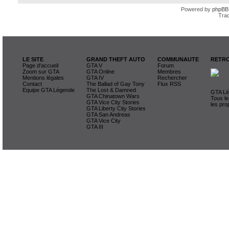
Powered by
phpBB
Trad
LE SITE
GRAND THEFT AUTO
COMMUNAUTE
RETRO
Page d'accueil
GTA V
Forum
Zoom sur GTA
GTA Online
Membres
Mentions légales
GTA IV
Rechercher
Contact
The Ballad of Gay Tony
Flux RSS
Equipe GTA Légende
The Lost & Damned
GTA Lég
GTA Chinatown Wars
Tous le
GTA Vice City Stories
les pro
GTA Liberty City Stories
GTA San Andreas
GTA Vice City
GTA III