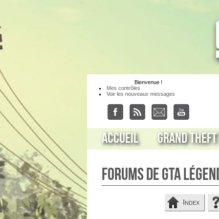
Bienvenue
!
Mes contrôles
Voir les nouveaux messages
Accueil
Grand Theft
Forums de GTA Légen
Index