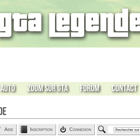
 Auto
Zoom sur GTA
Forum
Contact
de
Aide
Inscription
Connexion