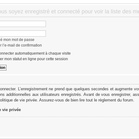
ous soyez enregistré et connecté pour voir la liste des 
lié mon mot de passe
 l’e-mail de confirmation
nnecter automatiquement à chaque visite
r mon statut en ligne pour cette session
onnecter. L’enregistrement ne prend que quelques secondes et augmente vos 
s additionnelles aux utilisateurs enregistrés. Avant de vous enregistrer, as
politique de vie privée. Assurez-vous de bien lire tout le règlement du forum.
e vie privée