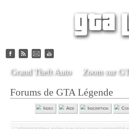
Grand Theft Auto
Zoom sur G
Forums de GTA Légende
Index
Aide
Inscription
Con
L’administrateur exige que vous soyez enregistré e