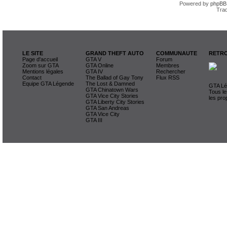
Powered by
phpBB
Trad
LE SITE
GRAND THEFT AUTO
COMMUNAUTE
RETRO
Page d'accueil
GTA V
Forum
Zoom sur GTA
GTA Online
Membres
Mentions légales
GTA IV
Rechercher
Contact
The Ballad of Gay Tony
Flux RSS
Equipe GTA Légende
The Lost & Damned
GTA Lég
GTA Chinatown Wars
Tous le
GTA Vice City Stories
les pro
GTA Liberty City Stories
GTA San Andreas
GTA Vice City
GTA III