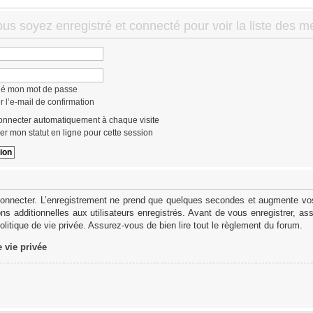
ous soyez enregistré et connecté pour voir la liste des 
lié mon mot de passe
 l’e-mail de confirmation
nnecter automatiquement à chaque visite
r mon statut en ligne pour cette session
onnecter. L’enregistrement ne prend que quelques secondes et augmente vos 
s additionnelles aux utilisateurs enregistrés. Avant de vous enregistrer, as
politique de vie privée. Assurez-vous de bien lire tout le règlement du forum.
e vie privée