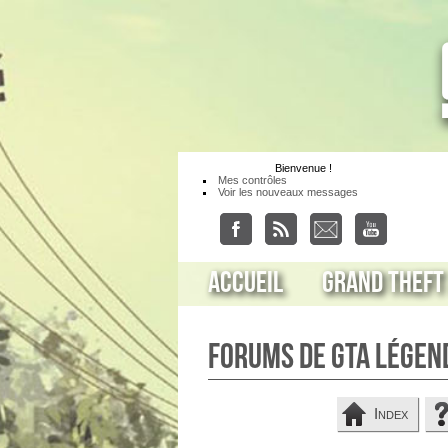
Bienvenue
!
Mes contrôles
Voir les nouveaux messages
Accueil
Grand Theft
Forums de GTA Légen
Index