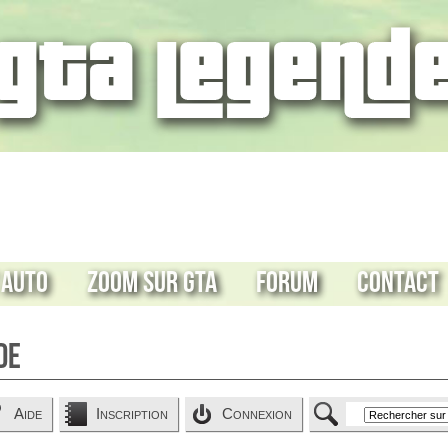
 Auto
Zoom sur GTA
Forum
Contact
de
Aide
Inscription
Connexion