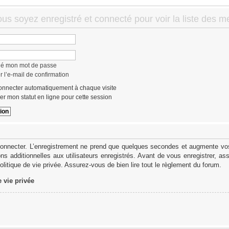
ous soyez enregistré et connecté pour voir la liste des 
lié mon mot de passe
 l’e-mail de confirmation
nnecter automatiquement à chaque visite
r mon statut en ligne pour cette session
onnecter. L’enregistrement ne prend que quelques secondes et augmente vos 
s additionnelles aux utilisateurs enregistrés. Avant de vous enregistrer, as
politique de vie privée. Assurez-vous de bien lire tout le règlement du forum.
e vie privée