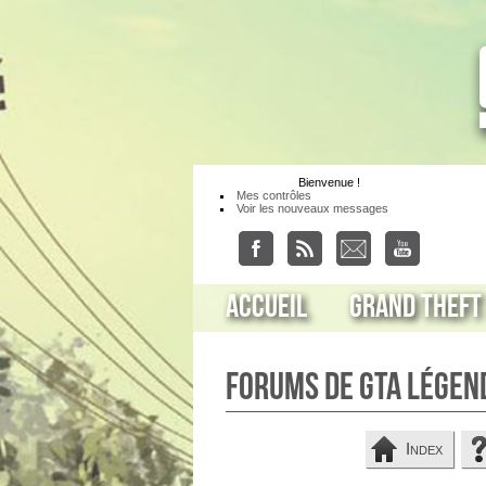
Bienvenue
!
Mes contrôles
Voir les nouveaux messages
Accueil
Grand Theft
Forums de GTA Légen
Index