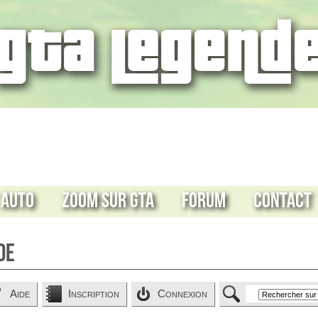
 Auto
Zoom sur GTA
Forum
Contact
de
Aide
Inscription
Connexion