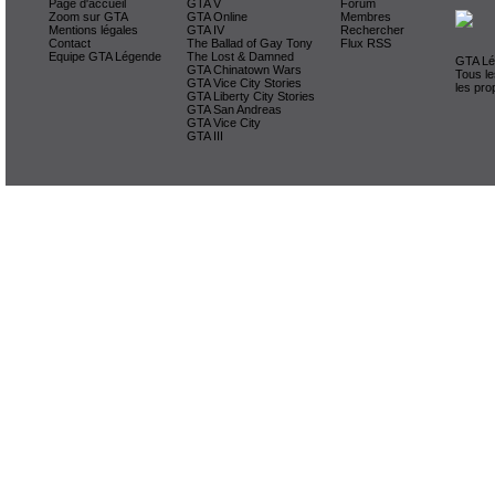
Page d'accueil
GTA V
Forum
Zoom sur GTA
GTA Online
Membres
Mentions légales
GTA IV
Rechercher
Contact
The Ballad of Gay Tony
Flux RSS
Equipe GTA Légende
The Lost & Damned
GTA Lég
GTA Chinatown Wars
Tous le
GTA Vice City Stories
les pro
GTA Liberty City Stories
GTA San Andreas
GTA Vice City
GTA III