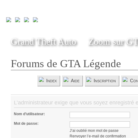
Grand Theft Auto
Zoom sur G
Forums de GTA Légende
Index
Aide
Inscription
Con
L’administrateur exige que vous soyez enregistré e
Nom d’utilisateur:
Mot de passe:
J’ai oublié mon mot de passe
Renvoyer l’e-mail de confirmation