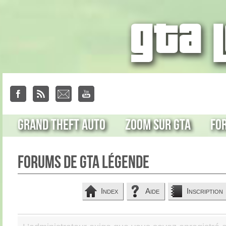
Grand Theft Auto
Zoom sur GTA
Fo
Forums de GTA Légende
Index
Aide
Inscription