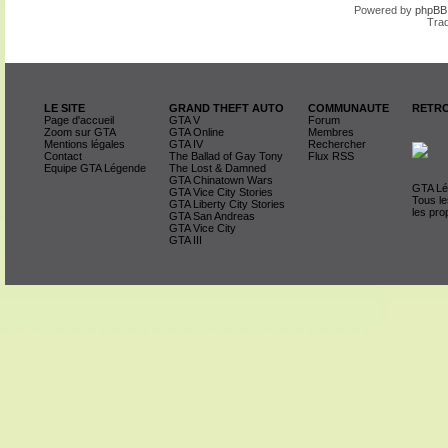
Powered by
phpBB
Trad
LE SITE
GRAND THEFT AUTO
COMMUNAUTE
RETRO
Page d'accueil
GTA V
Forum
Zoom sur GTA
GTA Online
Membres
Mentions légales
GTA IV
Rechercher
Contact
The Ballad of Gay Tony
Flux RSS
Equipe GTA Légende
The Lost & Damned
GTA Chinatown Wars
GTA Lég
GTA Vice City Stories
Tous le
GTA Liberty City Stories
les pro
GTA San Andreas
GTA Vice City
GTA III