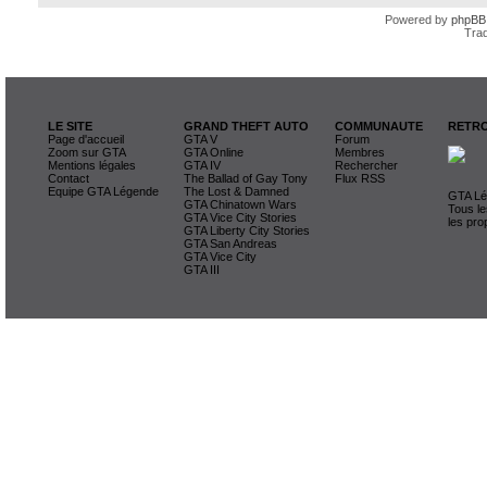
Powered by
phpBB
Trad
LE SITE
GRAND THEFT AUTO
COMMUNAUTE
RETRO
Page d'accueil
GTA V
Forum
Zoom sur GTA
GTA Online
Membres
Mentions légales
GTA IV
Rechercher
Contact
The Ballad of Gay Tony
Flux RSS
Equipe GTA Légende
The Lost & Damned
GTA Lég
GTA Chinatown Wars
Tous le
GTA Vice City Stories
les pro
GTA Liberty City Stories
GTA San Andreas
GTA Vice City
GTA III