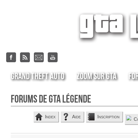
Grand Theft Auto
Zoom sur GTA
Fo
Forums de GTA Légende
Index
Aide
Inscription
C