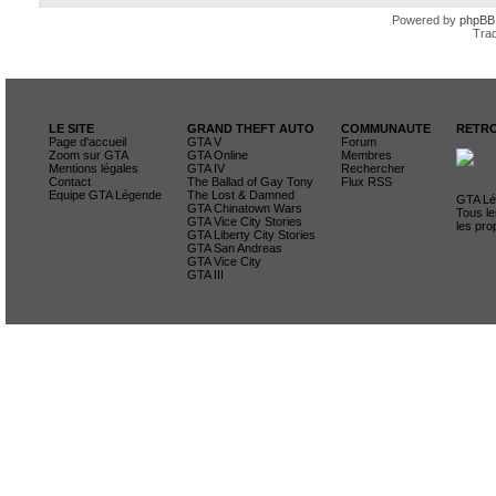
Powered by
phpBB
Trad
LE SITE
GRAND THEFT AUTO
COMMUNAUTE
RETRO
Page d'accueil
GTA V
Forum
Zoom sur GTA
GTA Online
Membres
Mentions légales
GTA IV
Rechercher
Contact
The Ballad of Gay Tony
Flux RSS
Equipe GTA Légende
The Lost & Damned
GTA Lég
GTA Chinatown Wars
Tous le
GTA Vice City Stories
les pro
GTA Liberty City Stories
GTA San Andreas
GTA Vice City
GTA III