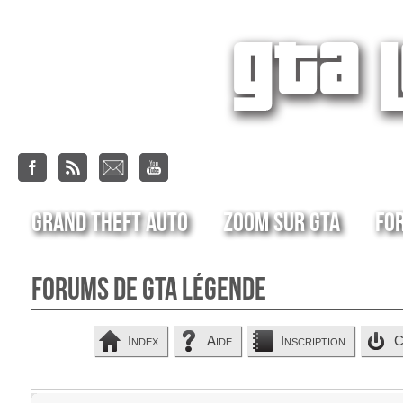
Grand Theft Auto
Zoom sur GTA
Fo
Forums de GTA Légende
Index
Aide
Inscription
C