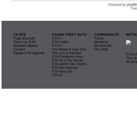
Powered by
phpBB
Trad
LE SITE
GRAND THEFT AUTO
COMMUNAUTE
RETRO
Page d'accueil
GTA V
Forum
Zoom sur GTA
GTA Online
Membres
Mentions légales
GTA IV
Rechercher
Contact
The Ballad of Gay Tony
Flux RSS
Equipe GTA Légende
The Lost & Damned
GTA Lég
GTA Chinatown Wars
Tous le
GTA Vice City Stories
les pro
GTA Liberty City Stories
GTA San Andreas
GTA Vice City
GTA III