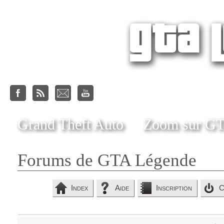
Grand Theft Auto
Zoom sur G
Forums de GTA Légende
Index
Aide
Inscription
C