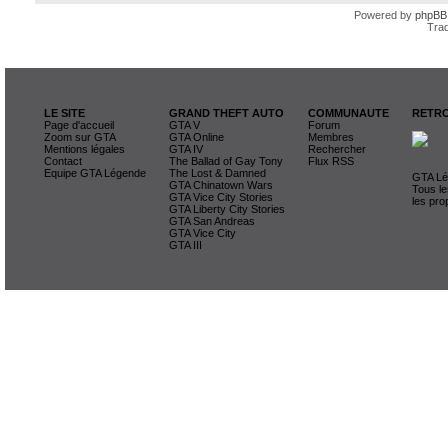
Powered by
phpBB
Trad
LE SITE
GRAND THEFT AUTO
COMMUNAUTE
RETRO
Page d'accueil
GTA V
Forum
Zoom sur GTA
GTA Online
Membres
Mentions légales
GTA IV
Rechercher
Contact
The Ballad of Gay Tony
Flux RSS
Equipe GTA Légende
The Lost & Damned
GTA Lég
GTA Chinatown Wars
Tous le
GTA Vice City Stories
les pro
GTA Liberty City Stories
GTA San Andreas
GTA Vice City
GTA III