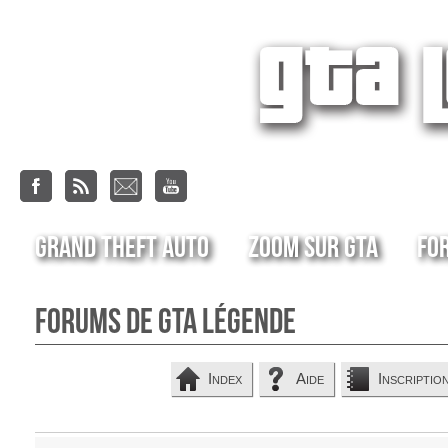
Grand Theft Auto
Zoom sur GTA
Fo
Forums de GTA Légende
Index
Aide
Inscriptio