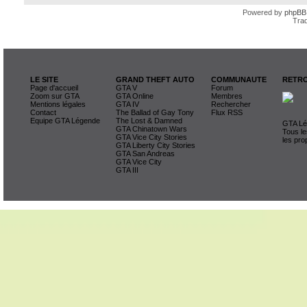
Powered by
phpBB
Trad
LE SITE
GRAND THEFT AUTO
COMMUNAUTE
RETRO
Page d'accueil
GTA V
Forum
Zoom sur GTA
GTA Online
Membres
Mentions légales
GTA IV
Rechercher
Contact
The Ballad of Gay Tony
Flux RSS
Equipe GTA Légende
The Lost & Damned
GTA Lég
GTA Chinatown Wars
Tous le
GTA Vice City Stories
les pro
GTA Liberty City Stories
GTA San Andreas
GTA Vice City
GTA III