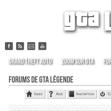
Grand Theft Auto
Zoom sur GTA
Fo
Forums de GTA Légende
Index
Aide
Inscription
C