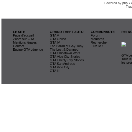
Powered by
phpBB
Trad
LE SITE
GRAND THEFT AUTO
COMMUNAUTE
RETRO
Page d'accueil
GTA V
Forum
Zoom sur GTA
GTA Online
Membres
Mentions légales
GTA IV
Rechercher
Contact
The Ballad of Gay Tony
Flux RSS
Equipe GTA Légende
The Lost & Damned
GTA Chinatown Wars
GTA Lég
GTA Vice City Stories
Tous le
GTA Liberty City Stories
les pro
GTA San Andreas
GTA Vice City
GTA III