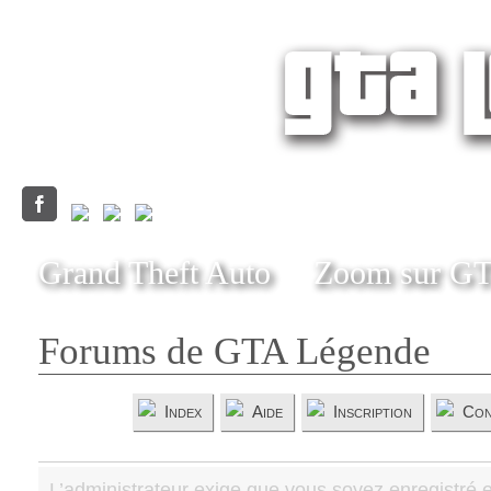
Grand Theft Auto
Zoom sur G
Forums de GTA Légende
Index
Aide
Inscription
Con
L’administrateur exige que vous soyez enregistré e