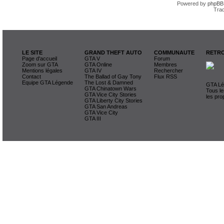
Powered by
phpBB
Trad
LE SITE
GRAND THEFT AUTO
COMMUNAUTE
RETRO
Page d'accueil
GTA V
Forum
Zoom sur GTA
GTA Online
Membres
Mentions légales
GTA IV
Rechercher
Contact
The Ballad of Gay Tony
Flux RSS
Equipe GTA Légende
The Lost & Damned
GTA Lég
GTA Chinatown Wars
Tous le
GTA Vice City Stories
les pro
GTA Liberty City Stories
GTA San Andreas
GTA Vice City
GTA III