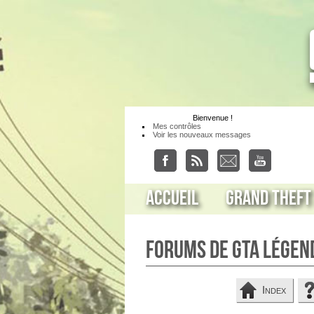
Bienvenue
!
Mes contrôles
Voir les nouveaux messages
Accueil
Grand Theft
Forums de GTA Légen
Index