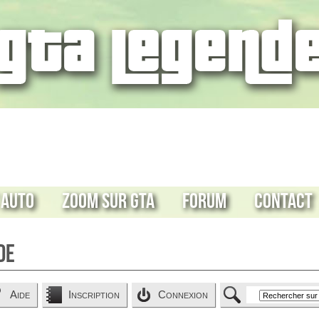
 Auto
Zoom sur GTA
Forum
Contact
de
Aide
Inscription
Connexion