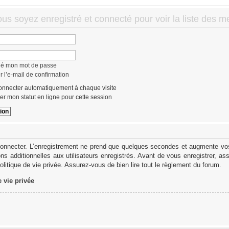
ous soyez enregistré et connecté pour voir la liste des 
lié mon mot de passe
 l’e-mail de confirmation
nnecter automatiquement à chaque visite
r mon statut en ligne pour cette session
onnecter. L’enregistrement ne prend que quelques secondes et augmente vos 
s additionnelles aux utilisateurs enregistrés. Avant de vous enregistrer, as
politique de vie privée. Assurez-vous de bien lire tout le règlement du forum.
e vie privée