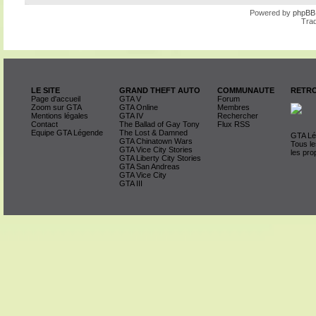
Powered by
phpBB
Trad
LE SITE
GRAND THEFT AUTO
COMMUNAUTE
RETRO
Page d'accueil
GTA V
Forum
Zoom sur GTA
GTA Online
Membres
Mentions légales
GTA IV
Rechercher
Contact
The Ballad of Gay Tony
Flux RSS
Equipe GTA Légende
The Lost & Damned
GTA Lég
GTA Chinatown Wars
Tous le
GTA Vice City Stories
les pro
GTA Liberty City Stories
GTA San Andreas
GTA Vice City
GTA III