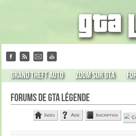
Grand Theft Auto
Zoom sur GTA
Fo
Forums de GTA Légende
Index
Aide
Inscription
C