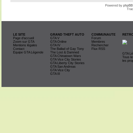
Powered by
phpBB
Trad
LE SITE
GRAND THEFT AUTO
COMMUNAUTE
RETRO
Page d'accueil
GTA V
Forum
Zoom sur GTA
GTA Online
Membres
Mentions légales
GTA IV
Rechercher
Contact
The Ballad of Gay Tony
Flux RSS
Equipe GTA Légende
The Lost & Damned
GTA Lég
GTA Chinatown Wars
Tous le
GTA Vice City Stories
les pro
GTA Liberty City Stories
GTA San Andreas
GTA Vice City
GTA III