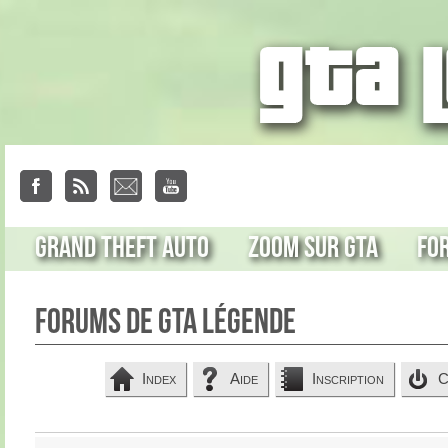
Grand Theft Auto
Zoom sur GTA
Fo
Forums de GTA Légende
Index
Aide
Inscription
C