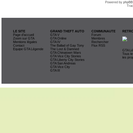
Powered by
phpBB
Trad
LE SITE
GRAND THEFT AUTO
COMMUNAUTE
RETRO
Page d'accueil
GTA V
Forum
Zoom sur GTA
GTA Online
Membres
Mentions légales
GTA IV
Rechercher
Contact
The Ballad of Gay Tony
Flux RSS
Equipe GTA Légende
The Lost & Damned
GTA Lég
GTA Chinatown Wars
Tous le
GTA Vice City Stories
les pro
GTA Liberty City Stories
GTA San Andreas
GTA Vice City
GTA III