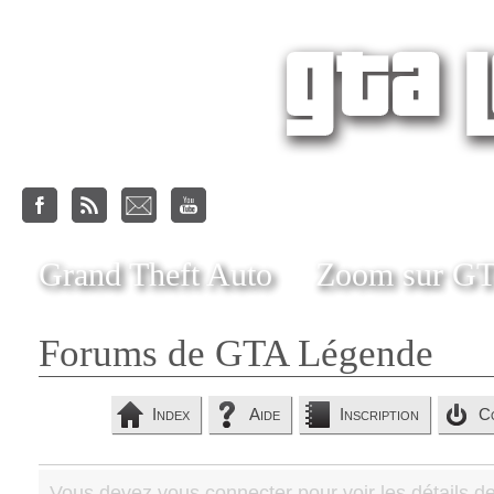
Grand Theft Auto
Zoom sur G
Forums de GTA Légende
Index
Aide
Inscription
C
Vous devez vous connecter pour voir les détails d