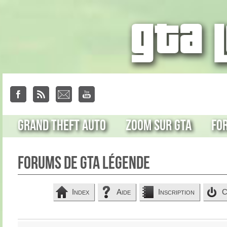
Grand Theft Auto
Zoom sur GTA
Fo
Forums de GTA Légende
Index
Aide
Inscription
C