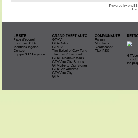
Powered by
phpBB
Trad
LE SITE
GRAND THEFT AUTO
COMMUNAUTE
RETRO
Page d'accueil
GTA V
Forum
Zoom sur GTA
GTA Online
Membres
Mentions légales
GTA IV
Rechercher
Contact
The Ballad of Gay Tony
Flux RSS
Equipe GTA Légende
The Lost & Damned
GTA Lég
GTA Chinatown Wars
Tous le
GTA Vice City Stories
les pro
GTA Liberty City Stories
GTA San Andreas
GTA Vice City
GTA III